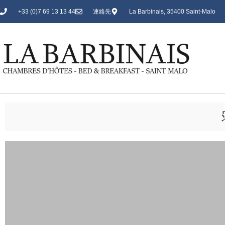
+33 (0)7 69 13 13 44
連絡先
La Barbinais, 35400 Saint-Malo